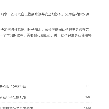
子喝水，还可以自己找到水源并安全地饮水，父母应确保水源
来决定何时开始使用杯子喝水，家长应确保助孕包生男孩在尝
一个学习的过程，需要耐心和细心，关于助孕包生男孩使用杯
生殖长了好多痘痘
11-19
孕妈肚子咕噜咕噜
09-03
生殖早期肚子总不舒服
09-03