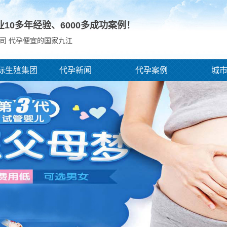
业10多年经验、
6000
多成功案例！
司 代孕便宜的国家九江
际生殖集团
代孕新闻
代孕案例
城