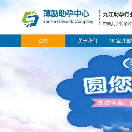
薄励助孕中心
九江助孕行
YunHe Network Company
中国九江代孕公
首页
关于我们
NF宝贝国