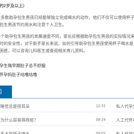
约2岁及以上）
大多数助孕包生男孩已经能够独立完成喝水的动作，他们不仅可以使用杯
包生男孩节约用水和注意个人卫生。
每个助孕包生男孩的发展速度不同，家长应根据助孕包生男孩的实际情况
时的安全性，对于新手家长来说，如何引导助孕包生男孩使用杯子喝水是
困惑，可以咨询儿科医生或查阅相关育儿资料。
孕生殖早期肚子总不舒服
怀孕妈肚子咕噜咕噜
闻
孩睡觉总是挠耳朵
12-31
私人代孕
妈为什么容易得痔疮？
09-24
人工代怀
孩多大用杯子喝水
09-03
私人代孕