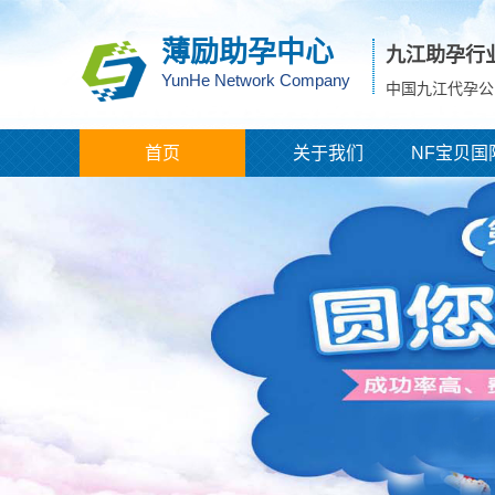
薄励助孕中心
九江助孕行
YunHe Network Company
中国九江代孕公
首页
关于我们
NF宝贝国