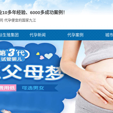
业10多年经验、
6000
多成功案例！
司 代孕便宜的国家九江
际生殖集团
代孕新闻
代孕案例
城